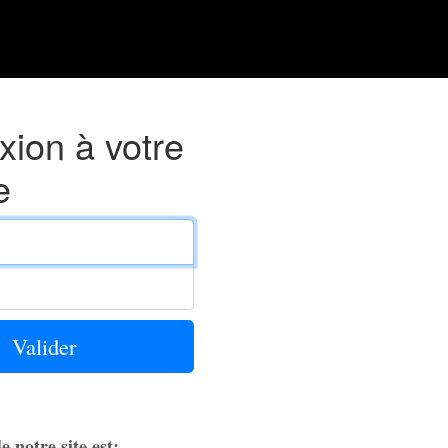
ion à votre
e
 Email
Valider
e notre site est: