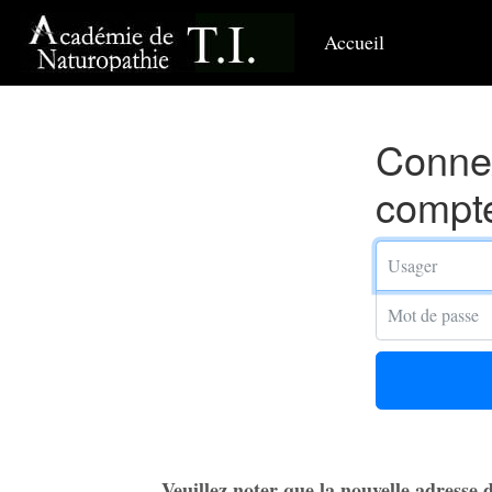
Accueil
(current)
Connex
compt
Votre adresse
Mot de passe
Veuillez noter que la nouvelle adresse d